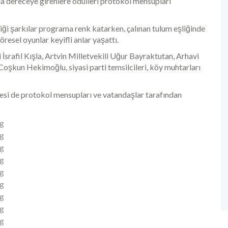
arda dereceye girenlere ödülleri protokol mensupları
iği şarkılar programa renk katarken, çalınan tulum eşliğinde
resel oyunlar keyifli anlar yaşattı.
 İsrafil Kışla, Artvin Milletvekili Uğur Bayraktutan, Arhavi
şkun Hekimoğlu, siyasi parti temsilcileri, köy muhtarları
si de protokol mensupları ve vatandaşlar tarafından