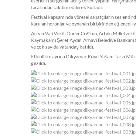
eserlerin sergisinin açılış töreni yapıldı. Yarışmal
tarafından takdim edilerek kutladı.
Festival kapsamında yöresel sanatçıların seslendird
kurulan horonlar ve oynanan birbirinden eğlenceli yö
Artvin Vali Vekili Önder Coşkun, Artvin Milletvekili
Kaymakamı Şeref Aydın, Arhavi Belediye Başkanı Co
ve çok sayıda vatandaş katıldı.
Etkinlikte ayrıca Dikyamaç Köyü Yaşam Tarzı Müze
gezildi.